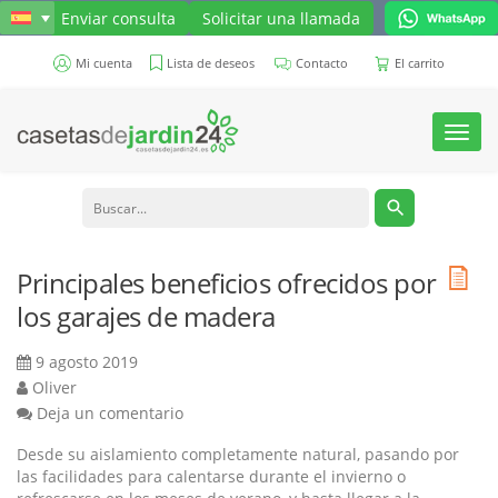
Enviar consulta
Solicitar una llamada
Mi cuenta
Lista de deseos
Contacto
El carrito
Toggl
navig
Principales beneficios ofrecidos por
los garajes de madera
9 agosto 2019
Oliver
Deja un comentario
Desde su aislamiento completamente natural, pasando por
las facilidades para calentarse durante el invierno o