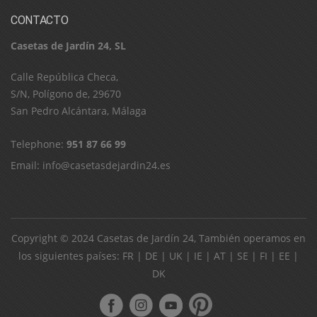
CONTACTO
Casetas de Jardín 24, SL
C​a​l​l​e​ ​R​e​p​ú​b​l​i​c​a​ ​C​h​e​c​a​,​ ​
S​/​N​,​ ​P​o​l​í​g​o​n​o​ ​d​e​,​ ​2​9​6​7​0​
​S​a​n​ ​P​e​d​r​o​ ​A​l​c​á​n​t​a​r​a​,​ ​M​á​l​a​g​a
Telephone:
951 87 66 99
Email:
info@casetasdejardin24.es
Copyright © 2024
Casetas de Jardín 24
, También operamos en
los siguientes países:
FR
|
DE
|
UK
|
IE
|
AT
|
SE
|
FI
|
EE
|
DK
ube
pinterest