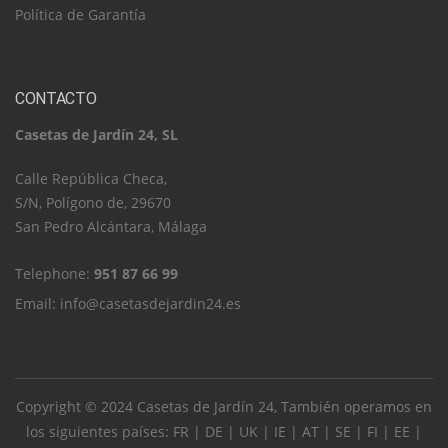
Política de Garantía
CONTACTO
Casetas de Jardín 24, SL
C​a​l​l​e​ ​R​e​p​ú​b​l​i​c​a​ ​C​h​e​c​a​,​ ​
S​/​N​,​ ​P​o​l​í​g​o​n​o​ ​d​e​,​ ​2​9​6​7​0​
​S​a​n​ ​P​e​d​r​o​ ​A​l​c​á​n​t​a​r​a​,​ ​M​á​l​a​g​a
Telephone:
951 87 66 99
Email:
info@casetasdejardin24.es
Copyright © 2024
Casetas de Jardín 24
, También operamos en
los siguientes países:
FR
|
DE
|
UK
|
IE
|
AT
|
SE
|
FI
|
EE
|