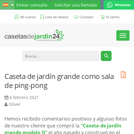
Enviar consulta
Solicitar una llamada
Mi cuenta
Lista de deseos
Contacto
El carrito
Toggl
navig
Caseta de jardín grande como sala
de ping-pong
6 febrero 2021
Oliver
Hemos recibido comentarios positivos y algunas fotos
de nuestro cliente que compró la
“Caseta de jardín
grande modelo D”
el año pasado y construyó en el