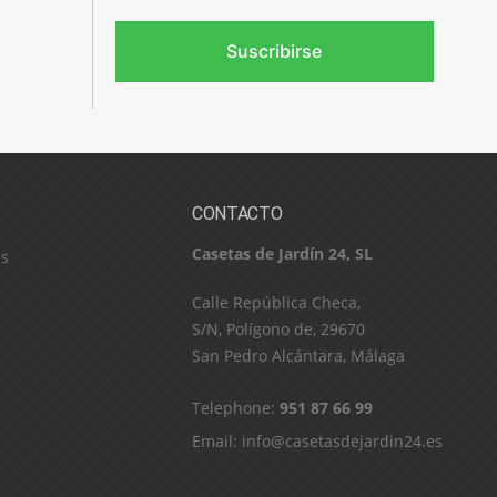
Suscribirse
CONTACTO
Casetas de Jardín 24, SL
es
C​a​l​l​e​ ​R​e​p​ú​b​l​i​c​a​ ​C​h​e​c​a​,​ ​
S​/​N​,​ ​P​o​l​í​g​o​n​o​ ​d​e​,​ ​2​9​6​7​0​
​S​a​n​ ​P​e​d​r​o​ ​A​l​c​á​n​t​a​r​a​,​ ​M​á​l​a​g​a
Telephone:
951 87 66 99
Email:
info@casetasdejardin24.es