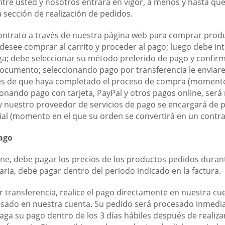
tre usted y nosotros entrará en vigor, a menos y hasta q
a sección de realización de pedidos.
ontrato a través de nuestra página web para comprar produ
desee comprar al carrito y proceder al pago; luego debe intr
ga; debe seleccionar su método preferido de pago y confir
ocumento; seleccionando pago por transferencia le enviare
és de que haya completado el proceso de compra (momento 
cionando pago con tarjeta, PayPal y otros pagos online, será
 y nuestro proveedor de servicios de pago se encargará de 
cial (momento en el que su orden se convertirá en un contra
ago
line, debe pagar los precios de los productos pedidos duran
aria, debe pagar dentro del periodo indicado en la factura.
r transferencia, realice el pago directamente en nuestra cu
esado en nuestra cuenta. Su pedido será procesado inmedi
aga su pago dentro de los 3 días hábiles después de realiza