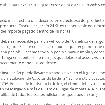
sible para excluir cualquier error en nuestro sitio web y co
recio incorrecto o una descripción defectuosa del producto
 producto. Casetas de Jardín 24 SL es responsable de informa
 del importe pagado dentro de 48 horas.
a debe ser accesible para un vehículo de 10 metros de largo 
a segura. Si este no es el caso, puede que tengamos que co
ana posible. Hacemos todo lo posible para cumplir y conseg
. Tenga en cuenta, sin embargo, que debido al peso y volu
 exactamente donde usted desee.
e instalación puede llevarse a cabo solo si en el lugar del
 de instalación de Casetas de Jardín 24 SL no instala casetas
220V. En caso de inexistencia de luz, el cliente deberá disp
han descargado a más de 50 m del lugar de montaje, el client
biliza de todos los costes adicionales que puedan surgir.
dad del cliente tratar cualquier construcción de madera con