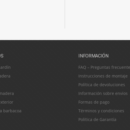
OS
INFORMACIÓN
jardín
FAQ – Preguntas frecuent
adera
Instrucciones de montaje
Política de devoluciones
 madera
Información sobre envíos
xterior
Formas de pago
ra barbacoa
Términos y condiciones
Política de Garantía