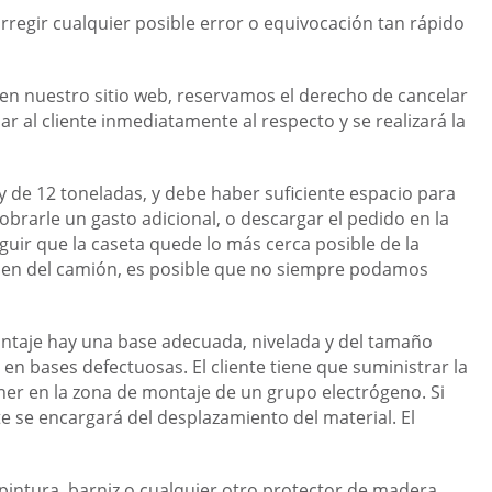
rregir cualquier posible error o equivocación tan rápido
 en nuestro sitio web, reservamos el derecho de cancelar
r al cliente inmediatamente al respecto y se realizará la
y de 12 toneladas, y debe haber suficiente espacio para
brarle un gasto adicional, o descargar el pedido en la
uir que la caseta quede lo más cerca posible de la
men del camión, es posible que no siempre podamos
 montaje hay una base adecuada, nivelada y del tamaño
 en bases defectuosas. El cliente tiene que suministrar la
oner en la zona de montaje de un grupo electrógeno. Si
e se encargará del desplazamiento del material. El
 pintura, barniz o cualquier otro protector de madera