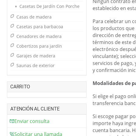
Ningún contrato en
Casetas De Jardín Con Porche
establecido en est
Casas de madera
Para celebrar un c
Casetas para barbacoa
los productos que 
dirección de entre
Cenadores de madera
términos de este d
Cobertizos para jardín
electrónico despu
Garajes de madera
vinculante); selec
servicios de pago,
Saunas de exterior
y confirmación ini
Modalidades de p
CARRITO
Si elige el pago on
transferencia banc
ATENCIÓN AL CLIENTE
Si escoge pagar po
Enviar consulta
importe haya ingr
cuenta bancaria. H
Solicitar una llamada