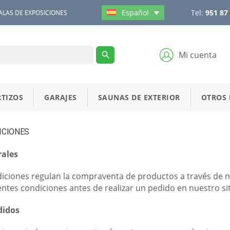
Tel:
951 87
Español
ALAS DE EXPOSICIONES
Mi cuenta
TIZOS
GARAJES
SAUNAS DE EXTERIOR
OTROS
ICIONES
rales
iciones regulan la compraventa de productos a través de nu
entes condiciones antes de realizar un pedido en nuestro si
didos