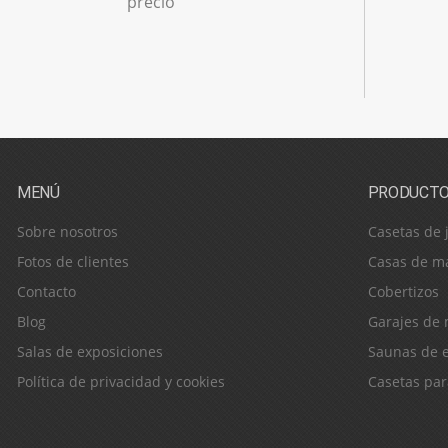
precio
MENÚ
PRODUCT
Sobre nosotros
Casetas de 
Fotos de clientes
Casas de m
Contacto
Cobertizos
Blog
Garajes de
Salas de exposiciones
Saunas de e
Política de privacidad y cookies
Casetas pa