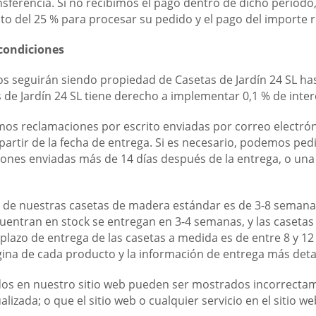
nsferencia. Si no recibimos el pago dentro de dicho period
to del 25 % para procesar su pedido y el pago del importe re
condiciones
s seguirán siendo propiedad de Casetas de Jardín 24 SL hast
 de Jardín 24 SL tiene derecho a implementar 0,1 % de interé
os reclamaciones por escrito enviadas por correo electrón
a partir de la fecha de entrega. Si es necesario, podemos pe
ones enviadas más de 14 días después de la entrega, o un
a de nuestras casetas de madera estándar es de 3-8 semanas
uentran en stock se entregan en 3-4 semanas, y las caseta
 plazo de entrega de las casetas a medida es de entre 8 y 1
ina de cada producto y la información de entrega más detal
dos en nuestro sitio web pueden ser mostrados incorrecta
tualizada; o que el sitio web o cualquier servicio en el sitio 