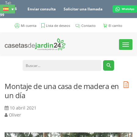
Tel:
951 87 66
Enviar consulta
Solicitar una llamada
99
Mi cuenta
Lista de deseos
Contacto
El carrito
Toggl
navig
Montaje de una casa de madera en
un día
10 abril 2021
Oliver