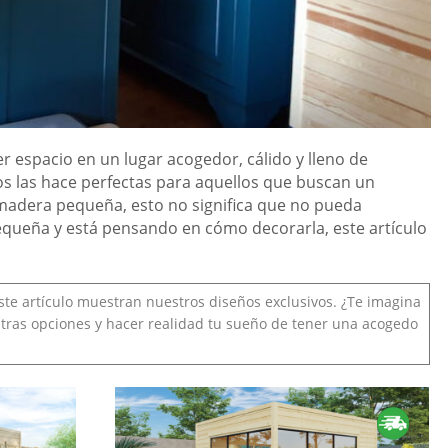
 espacio en un lugar acogedor, cálido y lleno de
os las hace perfectas para aquellos que buscan un
e madera pequeña, esto no significa que no pueda
equeña y está pensando en cómo decorarla, este artículo
ste artículo muestran nuestros diseños exclusivos. ¿Te imagina
stras opciones y hacer realidad tu sueño de tener una acogedo