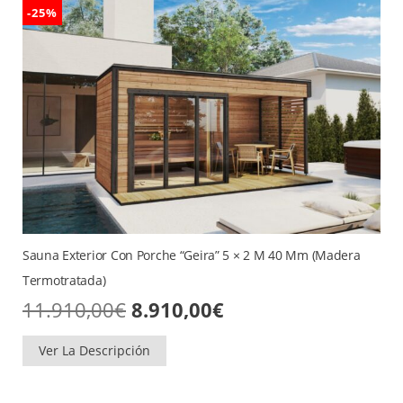
-25%
Sauna Exterior Con Porche “Geira” 5 × 2 M 40 Mm (madera
Termotratada)
El
El
11.910,00
€
8.910,00
€
precio
precio
original
actual
era:
es:
Ver La Descripción
11.910,00€.
8.910,00€.