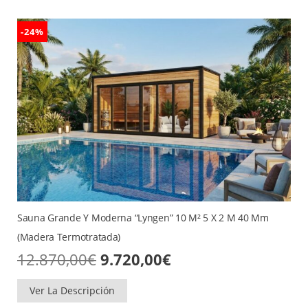
-24%
Sauna Grande Y Moderna “Lyngen” 10 M² 5 X 2 M 40 Mm
(madera Termotratada)
El
El
12.870,00
€
9.720,00
€
precio
precio
original
actual
era:
es:
Ver La Descripción
12.870,00€.
9.720,00€.