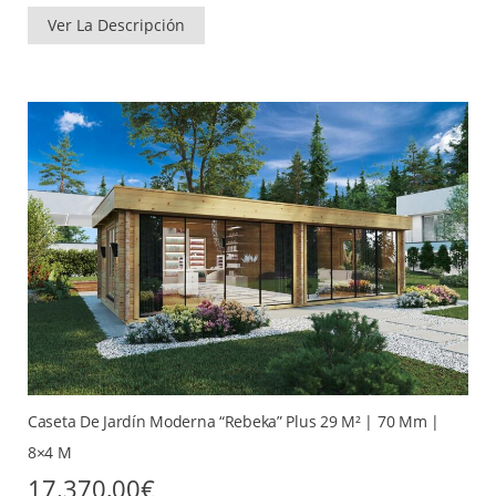
original
actual
era:
es:
Ver La Descripción
6.850,00€.
5.480,00€.
Caseta De Jardín Moderna “Rebeka” Plus 29 M² | 70 Mm |
8×4 M
17.370,00
€