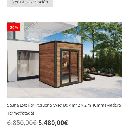
era:
es:
Ver La Descripción
8.370,00€.
6.460,00€.
-20%
Sauna Exterior Pequeña ‘Lyse’ De 4 M² 2 × 2 M 40 Mm (madera
Termotratada)
El
El
6.850,00
€
5.480,00
€
precio
precio