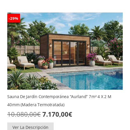
-29%
Sauna De Jardín Contemporánea “Aurland” 7 M² 4 X 2 M
40 Mm (madera Termotratada)
El
El
10.080,00
€
7.170,00
€
precio
precio
original
actual
era:
es:
Ver La Descripción