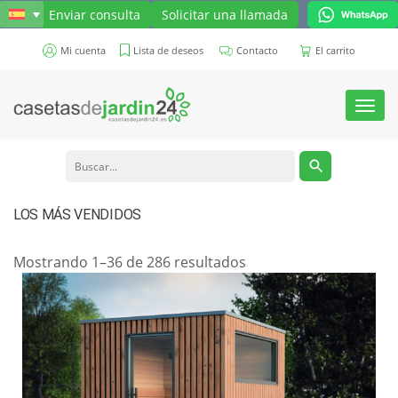
Enviar consulta
Solicitar una llamada
Mi cuenta
Lista de deseos
Contacto
El carrito
Toggl
navig
LOS MÁS VENDIDOS
Ordenado
Mostrando 1–36 de 286 resultados
por
popularidad