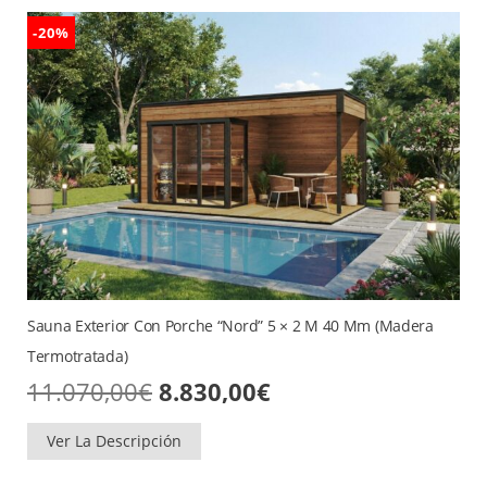
-20%
Sauna Exterior Con Porche “Nord” 5 × 2 M 40 Mm (madera
Termotratada)
El
El
11.070,00
€
8.830,00
€
precio
precio
original
actual
era:
es:
Ver La Descripción
11.070,00€.
8.830,00€.