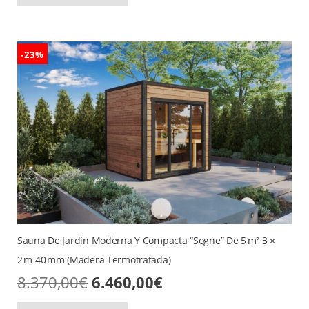
10.080,00€.
7.170,00€.
-23%
Sauna De Jardín Moderna Y Compacta “Sogne” De 5 M² 3 ×
2 M 40 Mm (madera Termotratada)
El
El
8.370,00
€
6.460,00
€
precio
precio
original
actual