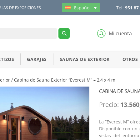
Tel:
951 87
Español
ALAS DE EXPOSICIONES
Mi cuenta
TIZOS
GARAJES
SAUNAS DE EXTERIOR
OTROS
erior
/ Cabina de Sauna Exterior “Everest M” – 2,4 x 4 m
CABINA DE SAUNA 
Precio:
13.560
La “Everest M” ofr
Disponible con un 
vistas del entorn