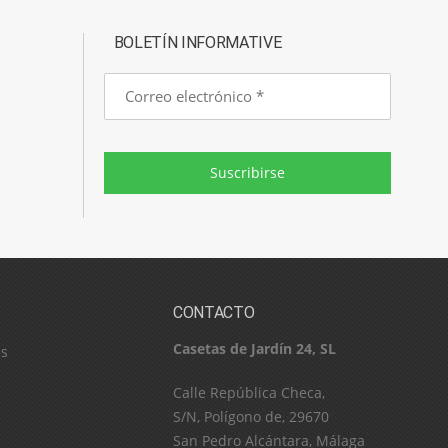
BOLETÍN INFORMATIVE
Correo
electrónico
Suscribirse
CONTACTO
Casetas de Jardín 24, SL
es
C​a​l​l​e​ ​R​e​p​ú​b​l​i​c​a​ ​C​h​e​c​a​,​ ​
S​/​N​,​ ​P​o​l​í​g​o​n​o​ ​d​e​,​ ​2​9​6​7​0​
​S​a​n​ ​P​e​d​r​o​ ​A​l​c​á​n​t​a​r​a​,​ ​M​á​l​a​g​a