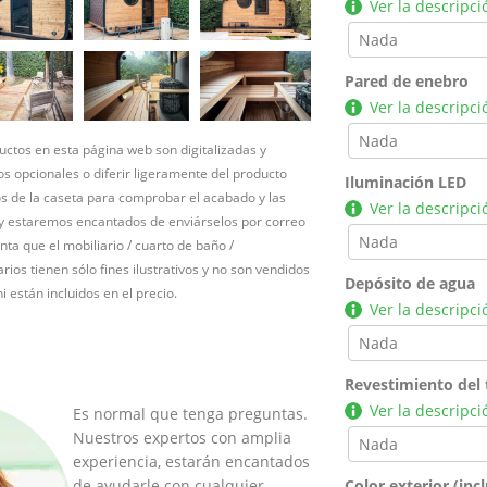
Ver la descripci
Pared de enebro
Ver la descripci
ctos en esta página web son digitalizadas y
s opcionales o diferir ligeramente del producto
Iluminación LED
nos de la caseta para comprobar el acabado y las
Ver la descripci
 y estaremos encantados de enviárselos por correo
nta que el mobiliario / cuarto de baño /
rios tienen sólo fines ilustrativos y no son vendidos
Depósito de agua
i están incluidos en el precio.
Ver la descripci
Revestimiento del 
Ver la descripci
Es normal que tenga preguntas.
Nuestros expertos con amplia
experiencia, estarán encantados
Color exterior (inc
de ayudarle con cualquier