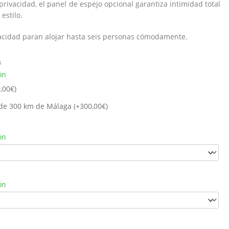
rivacidad, el panel de espejo opcional garantiza intimidad total
estilo.
acidad paran alojar hasta seis personas cómodamente.
s
ón
,00
€
)
de 300 km de Málaga (+
300,00
€
)
ón
ón