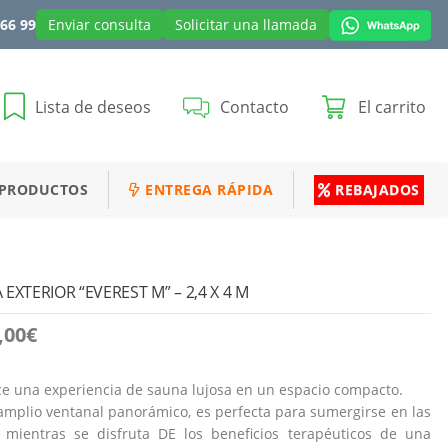
 66 99
Enviar consulta
Solicitar una llamada
Lista de deseos
Contacto
El carrito
 PRODUCTOS
ENTREGA RÁPIDA
REBAJADOS
EXTERIOR “EVEREST M” – 2,4 X 4 M
,00
€
ece una experiencia de sauna lujosa en un espacio compacto.
amplio ventanal panorámico, es perfecta para sumergirse en las
o mientras se disfruta DE los beneficios terapéuticos de una