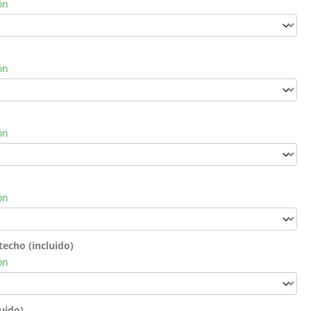
ón
ón
ón
ón
techo (incluido)
ón
luido)