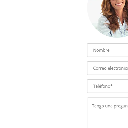
Name
E-
mail
Phone
Message