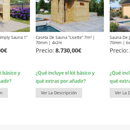
Simply Sauna 1”
Caseta De Sauna “Lisette” 7m² |
Sauna De J
70mm | 4x2m
70mm | 6
00
€
Precio:
8.730,00
€
Precio:
t básico y
¿Qué incluye el kit básico y
¿Qué incl
ñadir?
qué extras por añadir?
qué extr
ón
Ver La Descripción
Ver La 