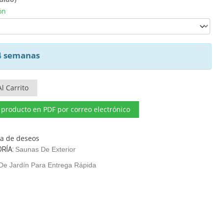
ón
 4 semanas
l Carrito
l producto en PDF por correo electrónico
sta de deseos
RÍA:
Saunas De Exterior
De Jardín Para Entrega Rápida