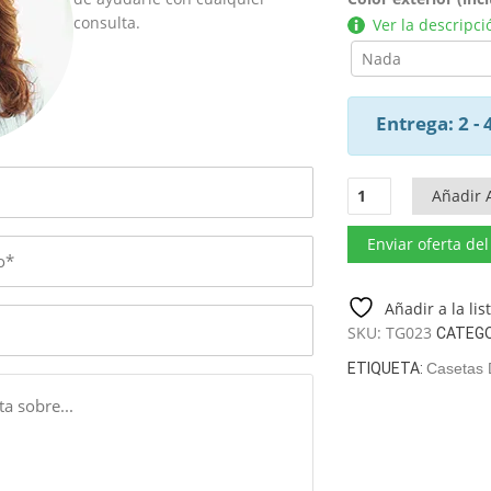
consulta.
Ver la descripci
Entrega: 2 -
Cabina
Añadir A
de
Sauna
Enviar oferta de
Exterior
“Everest
M”
Añadir a la li
–
SKU:
TG023
CATEGO
2,4
ETIQUETA:
Casetas 
x
4
m
cantidad