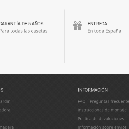
GARANTÍA DE 5 AÑOS
ENTREGA
Para todas las casetas
En toda España
OS
INFORMACIÓN
jardín
FAQ – Preguntas frecuent
adera
Instrucciones de montaje
Política de devoluciones
 madera
Información sobre envíos