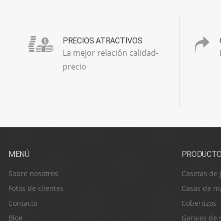
PRECIOS ATRACTIVOS
La mejor relación calidad-
precio
MENÚ
PRODUCT
Sobre nosotros
Casetas de 
Fotos de clientes
Casas de m
Contacto
Cobertizos
Blog
Garajes de