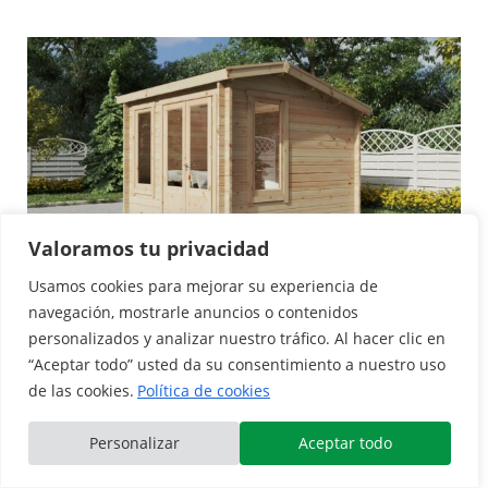
Valoramos tu privacidad
Usamos cookies para mejorar su experiencia de
Mini Oficina De Jardín 1 | 9m² | 44mm | 3x3m
navegación, mostrarle anuncios o contenidos
5.230,00
€
personalizados y analizar nuestro tráfico. Al hacer clic en
“Aceptar todo” usted da su consentimiento a nuestro uso
de las cookies.
Política de cookies
Ver La Descripción
Personalizar
Aceptar todo