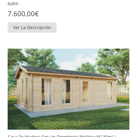
6x3m
7.600,00
€
Ver La Descripción
Casa De Madera Con Un Dormitorio “Holiday M” 30m² |