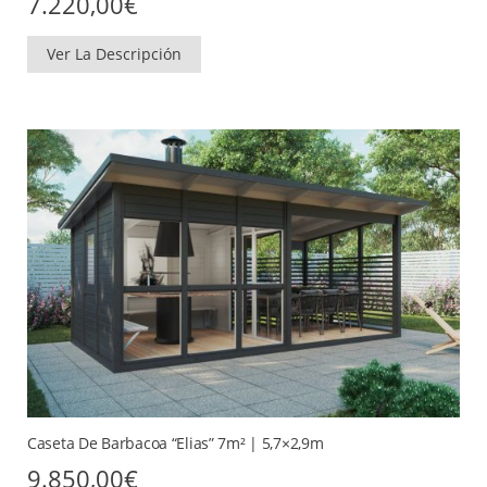
7.220,00
€
Ver La Descripción
Caseta De Barbacoa “Elias” 7m² | 5,7×2,9m
9.850,00
€