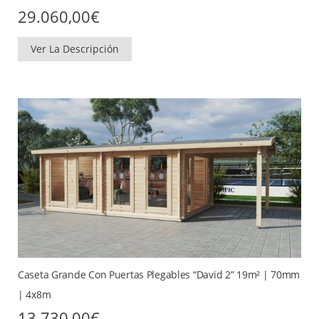
29.060,00
€
Ver La Descripción
Caseta Grande Con Puertas Plegables “David 2” 19m² | 70mm
| 4x8m
13.730,00
€