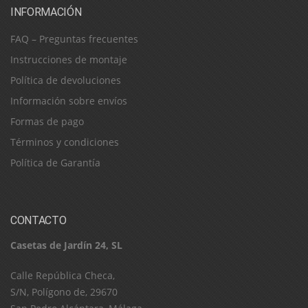
INFORMACIÓN
FAQ – Preguntas frecuentes
Instrucciones de montaje
Política de devoluciones
Información sobre envíos
Formas de pago
Términos y condiciones
Política de Garantía
CONTACTO
Casetas de Jardín 24, SL
C​a​l​l​e​ ​R​e​p​ú​b​l​i​c​a​ ​C​h​e​c​a​,​ ​
S​/​N​,​ ​P​o​l​í​g​o​n​o​ ​d​e​,​ ​2​9​6​7​0​