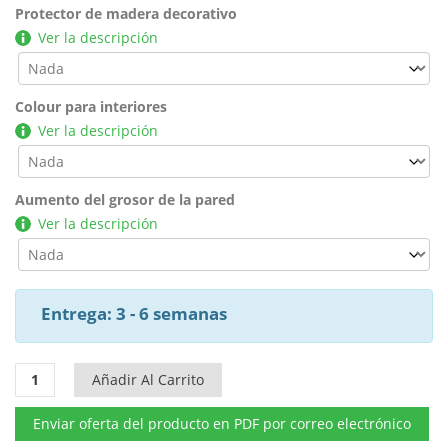
Protector de madera decorativo
Ver la descripción
Colour para interiores
Ver la descripción
Aumento del grosor de la pared
Ver la descripción
Entrega: 3 - 6 semanas
Caseta
Añadir Al Carrito
de
jardín
Enviar oferta del producto en PDF por correo electrónico
Roland