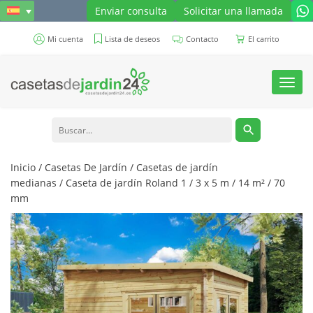
Enviar consulta
Solicitar una llamada
Mi cuenta
Lista de deseos
Contacto
El carrito
Toggl
navig
Inicio
/
Casetas De Jardín
/
Casetas de jardín
medianas
/ Caseta de jardín Roland 1 / 3 x 5 m / 14 m² / 70
mm