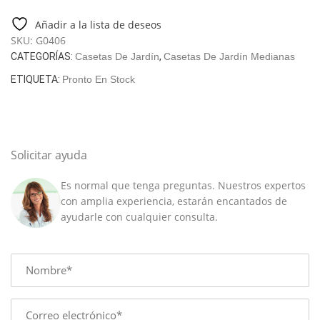
1
/
Añadir a la lista de deseos
3
SKU:
G0406
x
CATEGORÍAS:
Casetas De Jardín
,
Casetas De Jardín Medianas
5
ETIQUETA:
Pronto En Stock
m
/
14
m²
/
Solicitar ayuda
70
mm
Es normal que tenga preguntas. Nuestros expertos
cantidad
con amplia experiencia, estarán encantados de
ayudarle con cualquier consulta.
Name
E-
mail