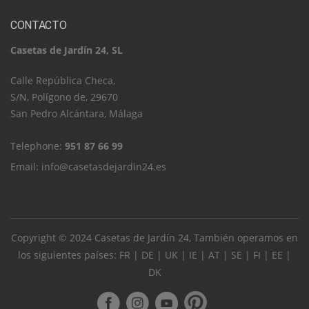
CONTACTO
Casetas de Jardín 24, SL
C​a​l​l​e​ ​R​e​p​ú​b​l​i​c​a​ ​C​h​e​c​a​,​ ​
S​/​N​,​ ​P​o​l​í​g​o​n​o​ ​d​e​,​ ​2​9​6​7​0​
​S​a​n​ ​P​e​d​r​o​ ​A​l​c​á​n​t​a​r​a​,​ ​M​á​l​a​g​a
Telephone:
951 87 66 99
Email:
info@casetasdejardin24.es
Copyright © 2024
Casetas de Jardín 24
, También operamos en
los siguientes países:
FR
|
DE
|
UK
|
IE
|
AT
|
SE
|
FI
|
EE
|
DK
ube
pinterest