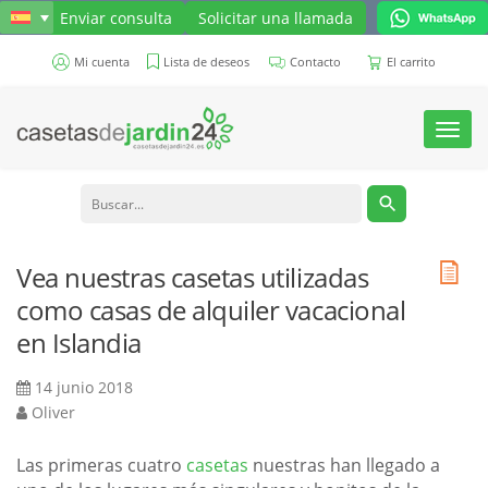
Enviar consulta
Solicitar una llamada
Mi cuenta
Lista de deseos
Contacto
El carrito
Toggl
navig
Vea nuestras casetas utilizadas
como casas de alquiler vacacional
en Islandia
14 junio 2018
Oliver
Las primeras cuatro
casetas
nuestras han llegado a