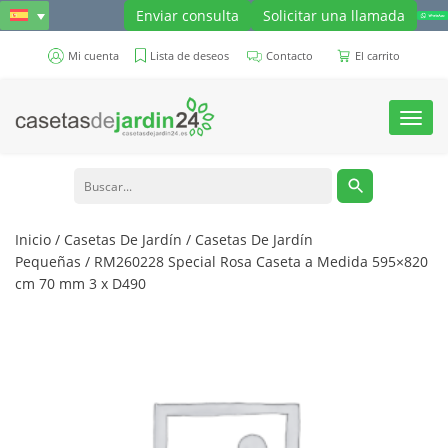
Enviar consulta
Solicitar una llamada
Mi cuenta
Lista de deseos
Contacto
El carrito
Toggl
navig
Inicio
/
Casetas De Jardín
/
Casetas De Jardín
Pequeñas
/ RM260228 Special Rosa Caseta a Medida 595×820
cm 70 mm 3 x D490