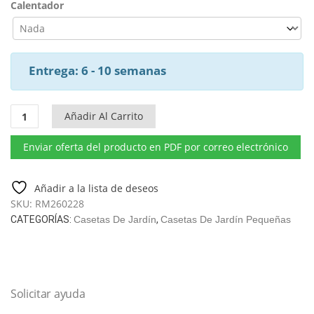
Calentador
Entrega: 6 - 10 semanas
RM260228
Añadir Al Carrito
Special
Rosa
Enviar oferta del producto en PDF por correo electrónico
Caseta
a
Medida
Añadir a la lista de deseos
595x820
SKU:
RM260228
cm
CATEGORÍAS:
Casetas De Jardín
,
Casetas De Jardín Pequeñas
70
mm
3
x
Solicitar ayuda
D490
cantidad