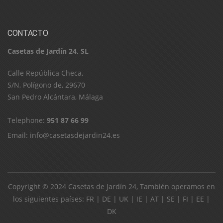
CONTACTO
Casetas de Jardín 24, SL
C​a​l​l​e​ ​R​e​p​ú​b​l​i​c​a​ ​C​h​e​c​a​,​ ​
S​/​N​,​ ​P​o​l​í​g​o​n​o​ ​d​e​,​ ​2​9​6​7​0​
​S​a​n​ ​P​e​d​r​o​ ​A​l​c​á​n​t​a​r​a​,​ ​M​á​l​a​g​a
Telephone:
951 87 66 99
Email:
info@casetasdejardin24.es
Copyright © 2024
Casetas de Jardín 24
, También operamos en
los siguientes países:
FR
|
DE
|
UK
|
IE
|
AT
|
SE
|
FI
|
EE
|
DK