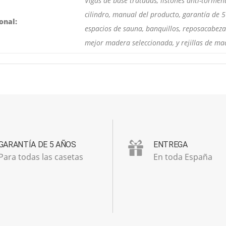
Vigas de base tratadas, listones anti-tormen
cilindro, manual del producto, garantía de 
onal:
espacios de sauna, banquillos, reposacabezas
mejor madera seleccionada, y rejillas de ma
GARANTÍA DE 5 AÑOS
ENTREGA
Para todas las casetas
En toda España