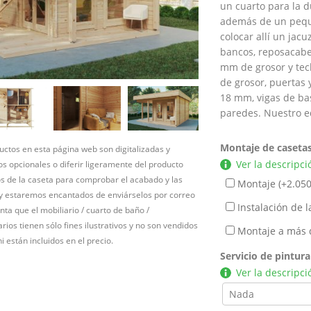
un cuarto para la d
además de un peque
colocar allí un jac
bancos, reposacabez
mm de grosor y tec
de grosor, puertas 
18 mm, vigas de bas
paredes. Nuestro e
Montaje de caseta
ctos en esta página web son digitalizadas y
Ver la descripci
s opcionales o diferir ligeramente del producto
nos de la caseta para comprobar el acabado y las
Montaje (+
2.050
 y estaremos encantados de enviárselos por correo
Instalación de l
nta que el mobiliario / cuarto de baño /
rios tienen sólo fines ilustrativos y no son vendidos
Montaje a más 
i están incluidos en el precio.
Servicio de pintura
Ver la descripci