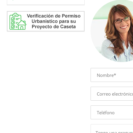
Name
E-
mail
Phone
Message