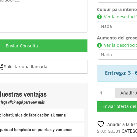
Colour para interi
Ver la descripci
Aumento del groso
Ver la descripci
Enviar Consulta
Solicitar una llamada
Entrega: 3 -
Mini
Nuestras ventajas
Añadir A
Hansa
Haga click aquí para leer más
Sauna
Enviar oferta de
Lounge
ilobatientes de fabricación alemana
12m²
|
Añadir a la li
eguridad templado en puertas y ventanas
44mm
SKU:
G0331
CATEGO