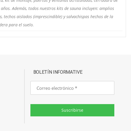
ta, kit de montaje, puertas y ventanas acristaladas, cerradura de
5 años. Además, todos nuestros kits de sauna incluyen: amplios
, techos aislados (imprescindible) y salvachispas hechos de la
dera para el suelo.
BOLETÍN INFORMATIVE
Correo
electrónico
Suscribirse