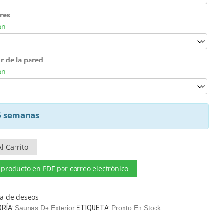
ores
ón
r de la pared
ón
 6 semanas
l Carrito
l producto en PDF por correo electrónico
sta de deseos
RÍA:
Saunas De Exterior
ETIQUETA:
Pronto En Stock