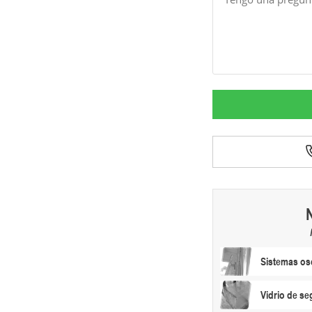
Sistemas osc
Vidrio de s