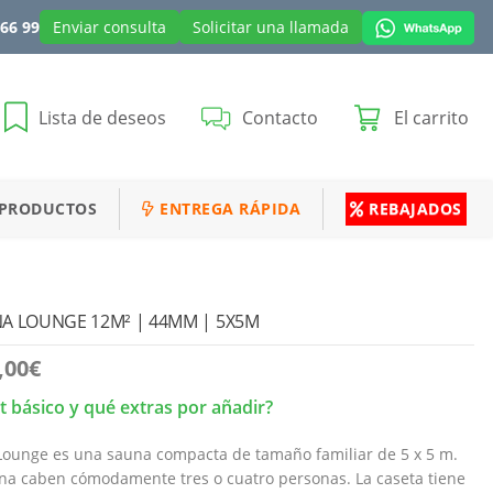
 66 99
Enviar consulta
Solicitar una llamada
Lista de deseos
Contacto
El carrito
 PRODUCTOS
ENTREGA RÁPIDA
REBAJADOS
A LOUNGE 12M² | 44MM | 5X5M
,00
€
it básico y qué extras por añadir?
ounge es una sauna compacta de tamaño familiar de 5 x 5 m.
una caben cómodamente tres o cuatro personas. La caseta tiene