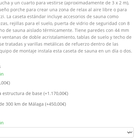
ucha y un cuarto para vestirse (aproximadamente de 3 x 2 m),
ño porche para crear una zona de relax al aire libre o para
uzzi. La caseta estándar incluye accesorios de sauna como
as, rejillas para el suelo, puerta de vidrio de seguridad con 8
ho de sauna aislado térmicamente. Tiene paredes con 44 mm
y ventanas de doble acristalamiento, tablas de suelo y techo de
e tratadas y varillas metálicas de refuerzo dentro de las
quipo de montaje instala esta caseta de sauna en un día o dos.
s
ón
,00
€
)
a estructura de base (+
1.170,00
€
)
de 300 km de Málaga (+
450,00
€
)
ón