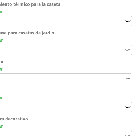
iento térmico para la caseta
ón
ase para casetas de jardín
ón
do
ón
ón
ra decorativo
ón