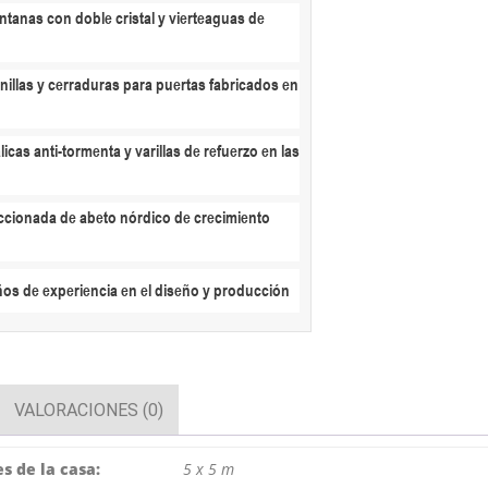
|
ntanas con doble cristal y vierteaguas de
5x5m
cantidad
nillas y cerraduras para puertas fabricados en
licas anti-tormenta y varillas de refuerzo en las
ccionada de abeto nórdico de crecimiento
ños de experiencia en el diseño y producción
VALORACIONES (0)
s de la casa:
5 x 5 m