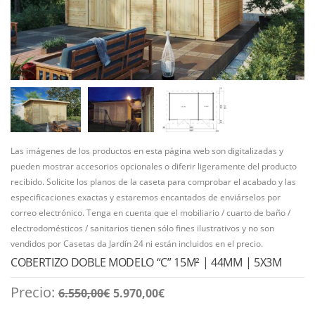
Las imágenes de los productos en esta página web son digitalizadas y
pueden mostrar accesorios opcionales o diferir ligeramente del producto
recibido. Solicite los planos de la caseta para comprobar el acabado y las
especificaciones exactas y estaremos encantados de enviárselos por
correo electrónico. Tenga en cuenta que el mobiliario / cuarto de baño /
electrodomésticos / sanitarios tienen sólo fines ilustrativos y no son
vendidos por Casetas da Jardín 24 ni están incluidos en el precio.
COBERTIZO DOBLE MODELO “C” 15M² | 44MM | 5X3M
El
El
Precio:
6.550,00
€
5.970,00
€
precio
precio