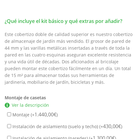
original
actual
era:
es:
6.550,00€.
5.970,00€.
¿Qué incluye el kit básico y qué extras por añadir?
Este cobertizo doble de calidad superior es nuestro cobertizo
de almacenaje de jardín más vendido. El grosor de pared de
44 mm y las varillas metálicas insertadas a través de toda la
pared en las cuatro esquinas aseguran excelente resistencia
y una vida útil de décadas. Dos aficionados al bricolaje
pueden montar este cobertizo fácilmente en un día. Un total
de 15 m² para almacenar todas sus herramientas de
jardinería, mobiliario de jardín, bicicletas y más.
Montaje de casetas
Ver la descripción
1.440,00
€
Montaje (+
)
430,00
€
Instalación de aislamiento (suelo y techo) (+
)
1.300,00
€
Instalación de aislamiento (paredes) (+
)