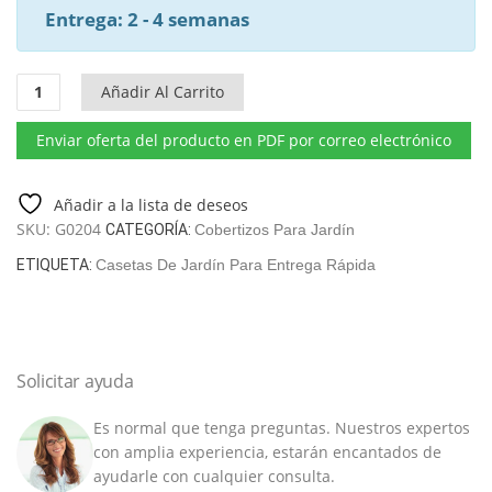
Entrega: 2 - 4 semanas
Cobertizo
Añadir Al Carrito
doble
modelo
Enviar oferta del producto en PDF por correo electrónico
"C"
15m²
|
Añadir a la lista de deseos
44mm
SKU:
G0204
CATEGORÍA:
Cobertizos Para Jardín
|
ETIQUETA:
Casetas De Jardín Para Entrega Rápida
5x3m
cantidad
Solicitar ayuda
Es normal que tenga preguntas. Nuestros expertos
con amplia experiencia, estarán encantados de
ayudarle con cualquier consulta.