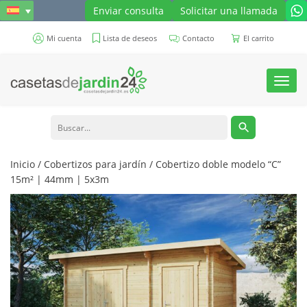
Enviar consulta
Solicitar una llamada
Mi cuenta
Lista de deseos
Contacto
El carrito
Toggl
navig
Inicio
/
Cobertizos para jardín
/ Cobertizo doble modelo “C”
15m² | 44mm | 5x3m