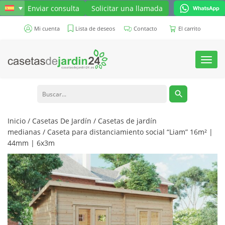
Enviar consulta
Solicitar una llamada
Mi cuenta
Lista de deseos
Contacto
El carrito
Toggl
navig
Inicio
/
Casetas De Jardín
/
Casetas de jardín
medianas
/ Caseta para distanciamiento social “Liam” 16m² |
44mm | 6x3m