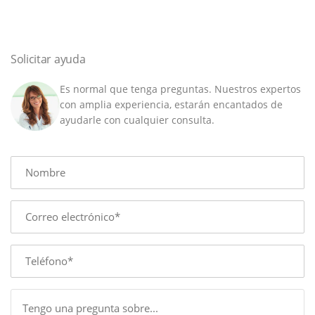
cantidad
Solicitar ayuda
Es normal que tenga preguntas. Nuestros expertos
con amplia experiencia, estarán encantados de
ayudarle con cualquier consulta.
Name
E-
mail
Phone
Message