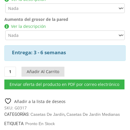
Aumento del grosor de la pared
Ver la descripción
Entrega: 3 - 6 semanas
Caseta
Añadir Al Carrito
para
distanciamiento
Enviar oferta del producto en PDF por correo electrónico
social
"Liam"
16m²
Añadir a la lista de deseos
|
SKU:
G0317
44mm
CATEGORÍAS:
Casetas De Jardín
,
Casetas De Jardín Medianas
|
ETIQUETA:
Pronto En Stock
6x3m