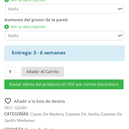
Aumento del grosor de la pared
Ver la descripción
Entrega: 3 - 6 semanas
Casa
Añadir Al Carrito
de
madera
Enviar oferta del producto en PDF por correo electrónico
"Málaga
1"
22m²
Añadir a la lista de deseos
|
SKU:
G0240
70mm
CATEGORÍAS:
Casas De Madera
,
Casetas De Jardín
,
Casetas De
|
Jardín Medianas
7x4m