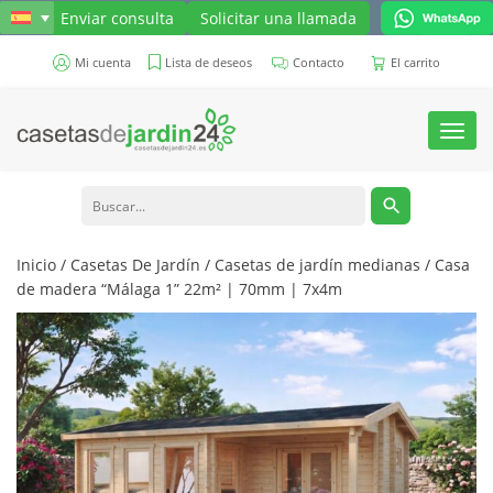
Enviar consulta
Solicitar una llamada
Mi cuenta
Lista de deseos
Contacto
El carrito
Toggl
navig
Inicio
/
Casetas De Jardín
/
Casetas de jardín medianas
/ Casa
de madera “Málaga 1” 22m² | 70mm | 7x4m