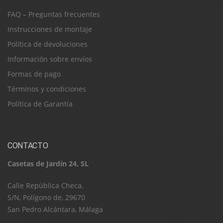
FAQ – Preguntas frecuentes
Instrucciones de montaje
Política de devoluciones
Información sobre envíos
Formas de pago
Términos y condiciones
Política de Garantía
CONTACTO
Casetas de Jardín 24, SL
C​a​l​l​e​ ​R​e​p​ú​b​l​i​c​a​ ​C​h​e​c​a​,​ ​
S​/​N​,​ ​P​o​l​í​g​o​n​o​ ​d​e​,​ ​2​9​6​7​0​
​S​a​n​ ​P​e​d​r​o​ ​A​l​c​á​n​t​a​r​a​,​ ​M​á​l​a​g​a