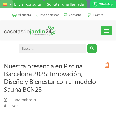
Enviar consulta
Solicitar una llamada
Mi cuenta
Lista de deseos
Contacto
El carrito
Toggl
navig
Nuestra presencia en Piscina
Barcelona 2025: Innovación,
Diseño y Bienestar con el modelo
Sauna BCN25
25 noviembre 2025
Oliver