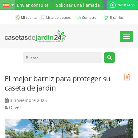
Enviar consulta
Solicitar una llamada
Mi cuenta
Lista de deseos
Contacto
El carrito
Toggl
navig
El mejor barniz para proteger su
caseta de jardín
3 noviembre 2025
Oliver