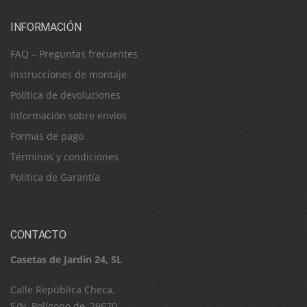
INFORMACIÓN
FAQ – Preguntas frecuentes
Instrucciones de montaje
Política de devoluciones
Información sobre envíos
Formas de pago
Términos y condiciones
Política de Garantía
CONTACTO
Casetas de Jardín 24, SL
C​a​l​l​e​ ​R​e​p​ú​b​l​i​c​a​ ​C​h​e​c​a​,​ ​
S​/​N​,​ ​P​o​l​í​g​o​n​o​ ​d​e​,​ ​2​9​6​7​0​