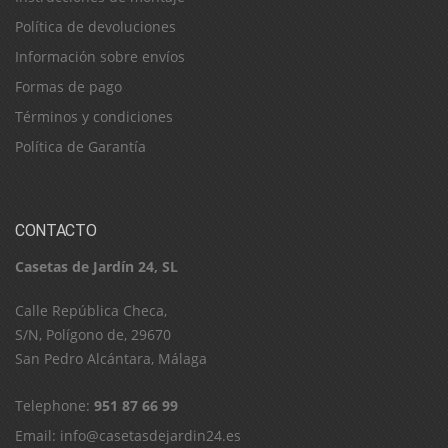
Política de devoluciones
Información sobre envíos
Formas de pago
Términos y condiciones
Política de Garantía
CONTACTO
Casetas de Jardín 24, SL
C​a​l​l​e​ ​R​e​p​ú​b​l​i​c​a​ ​C​h​e​c​a​,​ ​
S​/​N​,​ ​P​o​l​í​g​o​n​o​ ​d​e​,​ ​2​9​6​7​0​
​S​a​n​ ​P​e​d​r​o​ ​A​l​c​á​n​t​a​r​a​,​ ​M​á​l​a​g​a
Telephone:
951 87 66 99
Email:
info@casetasdejardin24.es