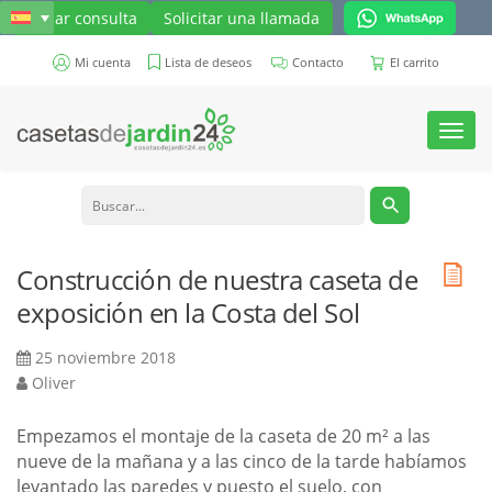
Enviar consulta
Solicitar una llamada
Mi cuenta
Lista de deseos
Contacto
El carrito
Toggl
navig
Construcción de nuestra caseta de
exposición en la Costa del Sol
25 noviembre 2018
Oliver
Empezamos el montaje de la caseta de 20 m² a las
nueve de la mañana y a las cinco de la tarde habíamos
levantado las paredes y puesto el suelo, con