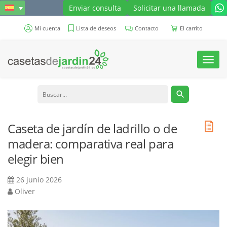
Enviar consulta
Solicitar una llamada
Mi cuenta
Lista de deseos
Contacto
El carrito
Toggl
navig
Caseta de jardín de ladrillo o de
madera: comparativa real para
elegir bien
26 junio 2026
Oliver