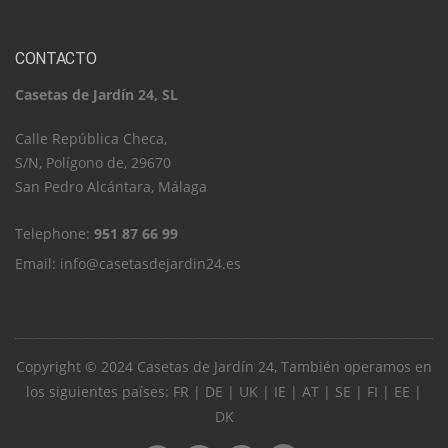
CONTACTO
Casetas de Jardín 24, SL
C​a​l​l​e​ ​R​e​p​ú​b​l​i​c​a​ ​C​h​e​c​a​,​ ​
S​/​N​,​ ​P​o​l​í​g​o​n​o​ ​d​e​,​ ​2​9​6​7​0​
​S​a​n​ ​P​e​d​r​o​ ​A​l​c​á​n​t​a​r​a​,​ ​M​á​l​a​g​a
Telephone:
951 87 66 99
Email:
info@casetasdejardin24.es
Copyright © 2024
Casetas de Jardín 24
, También operamos en
los siguientes países:
FR
|
DE
|
UK
|
IE
|
AT
|
SE
|
FI
|
EE
|
DK