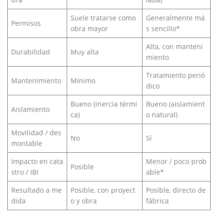
Suele tratarse como
Generalmente má
Permisos
obra mayor
s sencillo*
Alta, con manteni
Durabilidad
Muy alta
miento
Tratamiento perió
Mantenimiento
Mínimo
dico
Bueno (inercia térmi
Bueno (aislamient
Aislamiento
ca)
o natural)
Movilidad / des
No
Sí
montable
Impacto en cata
Menor / poco prob
Posible
stro / IBI
able*
Resultado a me
Posible, con proyect
Posible, directo de
dida
o y obra
fábrica