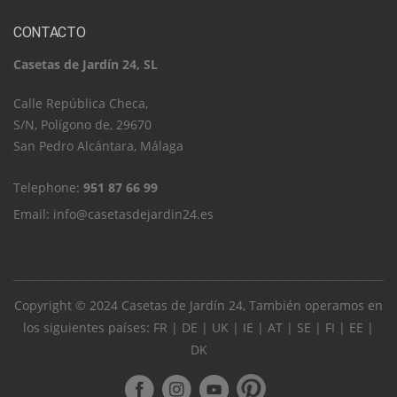
CONTACTO
Casetas de Jardín 24, SL
C​a​l​l​e​ ​R​e​p​ú​b​l​i​c​a​ ​C​h​e​c​a​,​ ​
S​/​N​,​ ​P​o​l​í​g​o​n​o​ ​d​e​,​ ​2​9​6​7​0​
​S​a​n​ ​P​e​d​r​o​ ​A​l​c​á​n​t​a​r​a​,​ ​M​á​l​a​g​a
Telephone:
951 87 66 99
Email:
info@casetasdejardin24.es
Copyright © 2024
Casetas de Jardín 24
, También operamos en
los siguientes países:
FR
|
DE
|
UK
|
IE
|
AT
|
SE
|
FI
|
EE
|
DK
ube
pinterest