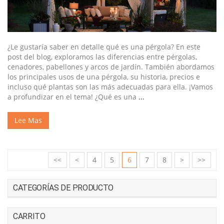
¿Le gustaría saber en detalle qué es una pérgola? En este
post del blog, exploramos las diferencias entre pérgolas,
cenadores, pabellones y arcos de jardín. También abordamos
los principales usos de una pérgola, su historia, precios e
incluso qué plantas son las más adecuadas para ella. ¡Vamos
a profundizar en el tema! ¿Qué es una
...
Lee Mas
<<
<
4
5
6
7
8
>
>>
CATEGORÍAS DE PRODUCTO
CARRITO