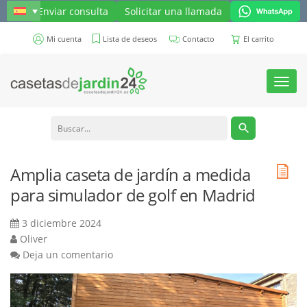
Enviar consulta
Solicitar una llamada
Mi cuenta
Lista de deseos
Contacto
El carrito
Toggl
navig
Amplia caseta de jardín a medida
para simulador de golf en Madrid
3 diciembre 2024
Oliver
Deja un comentario