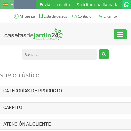
Enviar consulta
Solicitar una llamada
Mi cuenta
Lista de deseos
Contacto
El carrito
Toggl
navig
suelo rústico
CATEGORÍAS DE PRODUCTO
CARRITO
ATENCIÓN AL CLIENTE