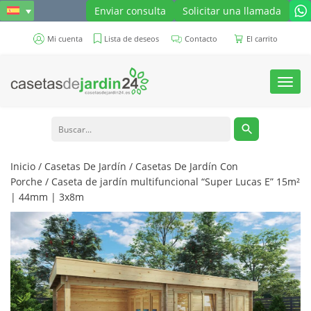
Enviar consulta
Solicitar una llamada
Mi cuenta
Lista de deseos
Contacto
El carrito
Toggl
navig
Inicio
/
Casetas De Jardín
/
Casetas De Jardín Con
Porche
/ Caseta de jardín multifuncional “Super Lucas E” 15m²
| 44mm | 3x8m