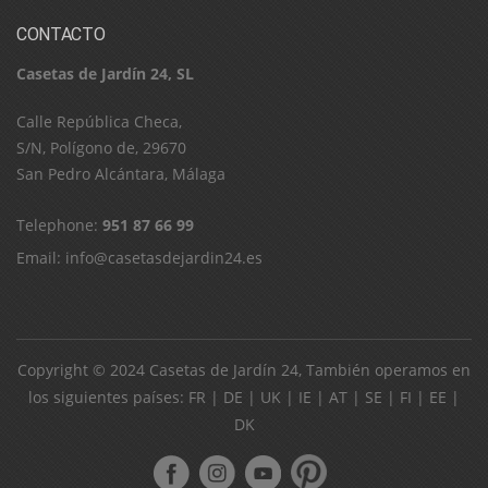
CONTACTO
Casetas de Jardín 24, SL
C​a​l​l​e​ ​R​e​p​ú​b​l​i​c​a​ ​C​h​e​c​a​,​ ​
S​/​N​,​ ​P​o​l​í​g​o​n​o​ ​d​e​,​ ​2​9​6​7​0​
​S​a​n​ ​P​e​d​r​o​ ​A​l​c​á​n​t​a​r​a​,​ ​M​á​l​a​g​a
Telephone:
951 87 66 99
Email:
info@casetasdejardin24.es
Copyright © 2024
Casetas de Jardín 24
, También operamos en
los siguientes países:
FR
|
DE
|
UK
|
IE
|
AT
|
SE
|
FI
|
EE
|
DK
ube
pinterest