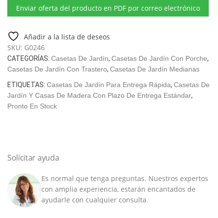
jardín
Enviar oferta del producto en PDF por correo electrónico
multifuncional
"Super
Lucas
Añadir a la lista de deseos
E"
SKU:
G0246
15m²
CATEGORÍAS:
Casetas De Jardín
,
Casetas De Jardín Con Porche
,
|
Casetas De Jardín Con Trastero
,
Casetas De Jardín Medianas
44mm
ETIQUETAS:
Casetas De Jardín Para Entrega Rápida
,
Casetas De
|
Jardín Y Casas De Madera Con Plazo De Entrega Estándar
,
3x8m
Pronto En Stock
cantidad
Solicitar ayuda
Es normal que tenga preguntas. Nuestros expertos
con amplia experiencia, estarán encantados de
ayudarle con cualquier consulta.