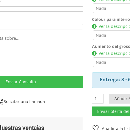
Colour para interi
Ver la descripci
Aumento del groso
Ver la descripci
Entrega: 3 -
Enviar Consulta
Casa
Añadir A
Solicitar una llamada
de
Madera
Enviar oferta de
"Hansa
Office"
Nuestras ventajas
40m²
Añadir a la li