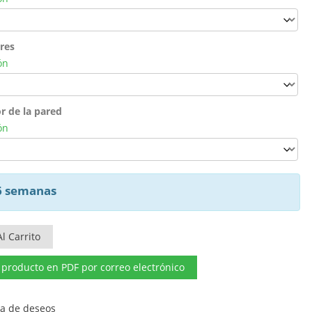
ores
ón
r de la pared
ón
 6 semanas
l Carrito
l producto en PDF por correo electrónico
sta de deseos