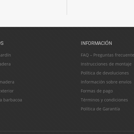
OS
INFORMACIÓN
jardín
FAQ – Preguntas frecuent
adera
Instrucciones de montaje
Política de devoluciones
 madera
Información sobre envíos
xterior
Formas de pago
ra barbacoa
Términos y condiciones
Política de Garantía