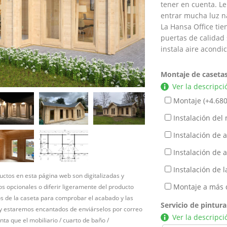
tener en cuenta. L
entrar mucha luz na
La Hansa Office ti
puertas de calidad s
instala aire acondi
Montaje de caseta
Ver la descripci
Montaje (+
4.680
Instalación del 
Instalación de a
Instalación de a
Instalación de l
ctos en esta página web son digitalizadas y
Montaje a más 
s opcionales o diferir ligeramente del producto
nos de la caseta para comprobar el acabado y las
Servicio de pintura
 y estaremos encantados de enviárselos por correo
Ver la descripci
nta que el mobiliario / cuarto de baño /