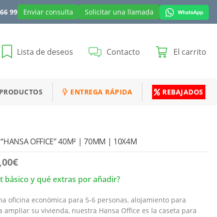
 66 99
Enviar consulta
Solicitar una llamada
Lista de deseos
Contacto
El carrito
 PRODUCTOS
ENTREGA RÁPIDA
REBAJADOS
“HANSA OFFICE” 40M² | 70MM | 10X4M
,00
€
it básico y qué extras por añadir?
na oficina económica para 5-6 personas, alojamiento para
ta ampliar su vivienda, nuestra Hansa Office es la caseta para