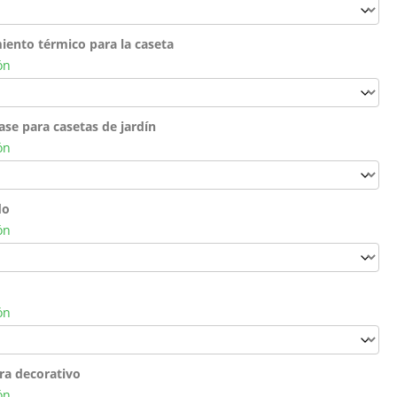
iento térmico para la caseta
ón
ase para casetas de jardín
ón
do
ón
ón
ra decorativo
ón