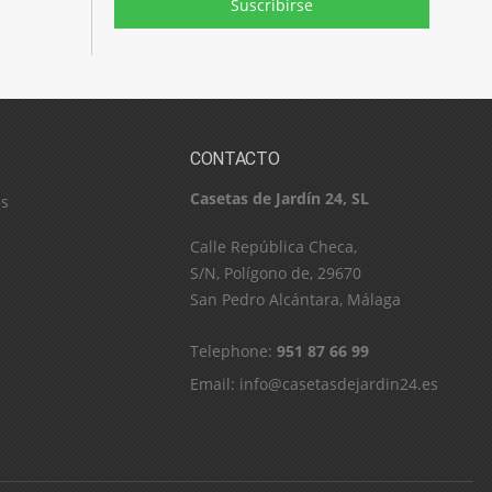
Suscribirse
CONTACTO
Casetas de Jardín 24, SL
es
C​a​l​l​e​ ​R​e​p​ú​b​l​i​c​a​ ​C​h​e​c​a​,​ ​
S​/​N​,​ ​P​o​l​í​g​o​n​o​ ​d​e​,​ ​2​9​6​7​0​
​S​a​n​ ​P​e​d​r​o​ ​A​l​c​á​n​t​a​r​a​,​ ​M​á​l​a​g​a
Telephone:
951 87 66 99
Email:
info@casetasdejardin24.es