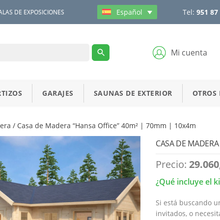
Tel:
951 87
Español
ALAS DE EXPOSICIONES
Mi cuenta
TIZOS
GARAJES
SAUNAS DE EXTERIOR
OTROS
era
/ Casa de Madera “Hansa Office” 40m² | 70mm | 10x4m
CASA DE MADERA 
Precio:
29.060
¿Qué incluye el k
Si está buscando u
invitados, o necesi