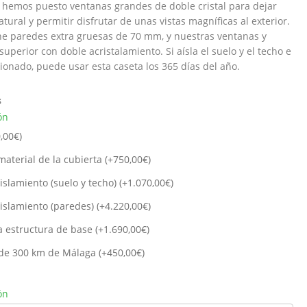
e hemos puesto ventanas grandes de doble cristal para dejar
tural y permitir disfrutar de unas vistas magníficas al exterior.
ene paredes extra gruesas de 70 mm, y nuestras ventanas y
uperior con doble acristalamiento. Si aísla el suelo y el techo e
cionado, puede usar esta caseta los 365 días del año.
s
ón
,00
€
)
material de la cubierta (+
750,00
€
)
islamiento (suelo y techo) (+
1.070,00
€
)
islamiento (paredes) (+
4.220,00
€
)
a estructura de base (+
1.690,00
€
)
de 300 km de Málaga (+
450,00
€
)
ón