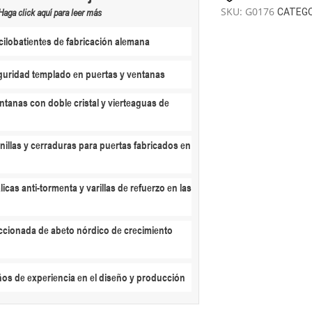
|
SKU:
G0176
CATEGO
Haga click aquí para leer más
70mm
ilobatientes de fabricación alemana
|
10x4m
cantidad
eguridad templado en puertas y ventanas
ntanas con doble cristal y vierteaguas de
nillas y cerraduras para puertas fabricados en
licas anti-tormenta y varillas de refuerzo en las
ccionada de abeto nórdico de crecimiento
ños de experiencia en el diseño y producción