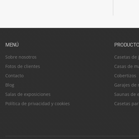
MENÚ
PRODUCT
Sobre nosotros
Casetas de 
Fotos de clientes
Casas de m
Contacto
Cobertizos
Blog
Garajes de
Salas de exposiciones
Saunas de e
Política de privacidad y cookies
Casetas pa