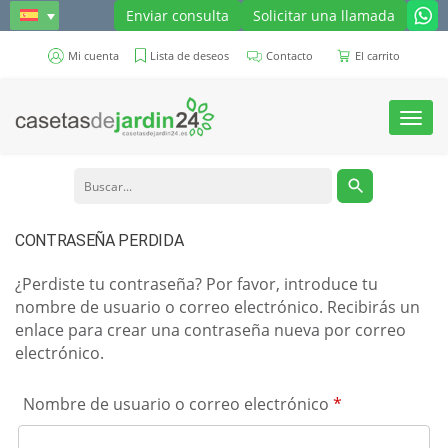
Enviar consulta
Solicitar una llamada
Mi cuenta
Lista de deseos
Contacto
El carrito
Toggl
navig
CONTRASEÑA PERDIDA
¿Perdiste tu contraseña? Por favor, introduce tu
nombre de usuario o correo electrónico. Recibirás un
enlace para crear una contraseña nueva por correo
electrónico.
Obligatorio
Nombre de usuario o correo electrónico
*