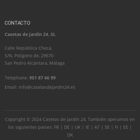
CONTACTO
Casetas de Jardín 24, SL
C​a​l​l​e​ ​R​e​p​ú​b​l​i​c​a​ ​C​h​e​c​a​,​ ​
S​/​N​,​ ​P​o​l​í​g​o​n​o​ ​d​e​,​ ​2​9​6​7​0​
​S​a​n​ ​P​e​d​r​o​ ​A​l​c​á​n​t​a​r​a​,​ ​M​á​l​a​g​a
Telephone:
951 87 66 99
Email:
info@casetasdejardin24.es
Copyright © 2024
Casetas de Jardín 24
, También operamos en
los siguientes países:
FR
|
DE
|
UK
|
IE
|
AT
|
SE
|
FI
|
EE
|
DK