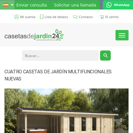
Enviar consulta
Solicitar una llamada
Mi cuenta
Lista de deseos
Contacto
El carrito
Toggl
navig
CUATRO CASETAS DE JARDÍN MULTIFUNCIONALES
NUEVAS